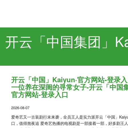
开云「中国集团」Ka
开云「中国」Kaiyun·官方网站-登录
一位养在深闺的寻常女子-开云「中国集团」
官方网站-登录入口
2026-08-07
爱奇艺又一古装剧行未来袭，全员王人是实力派开云「中国」Kaiyu
口，值得熬夜追 爱奇艺热播的电视剧是一部接着一部，好多剧王