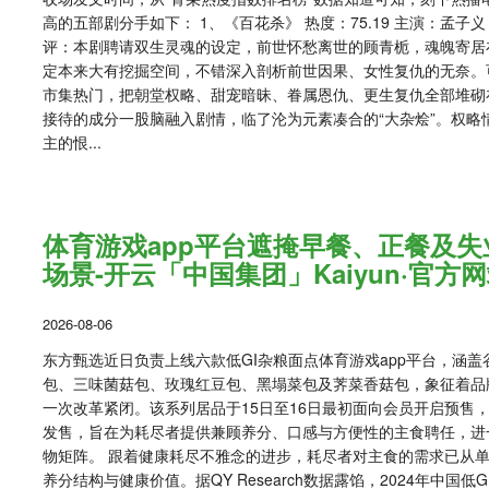
高的五部剧分手如下： 1、《百花杀》 热度：75.19 主演：孟子义 /
评：本剧聘请双生灵魂的设定，前世怀愁离世的顾青栀，魂魄寄居
定本来大有挖掘空间，不错深入剖析前世因果、女性复仇的无奈。
市集热门，把朝堂权略、甜宠暗昧、眷属恩仇、更生复仇全部堆砌
接待的成分一股脑融入剧情，临了沦为元素凑合的“大杂烩”。权略
主的恨...
体育游戏app平台遮掩早餐、正餐及
场景-开云「中国集团」Kaiyun·官方
2026-08-06
东方甄选近日负责上线六款低GI杂粮面点体育游戏app平台，涵
包、三味菌菇包、玫瑰红豆包、黑塌菜包及荠菜香菇包，象征着品
一次改革紧闭。该系列居品于15日至16日最初面向会员开启预售，
发售，旨在为耗尽者提供兼顾养分、口感与方便性的主食聘任，进
物矩阵。 跟着健康耗尽不雅念的进步，耗尽者对主食的需求已从
养分结构与健康价值。据QY Research数据露馅，2024年中国低G