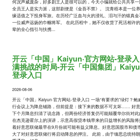
何况声威庞杂，好多剧王人是很可以的，今天小编就给公共共享一
全员王人是实力派，这部剧便是《金吾不禁》。 沈青梧本是一位
缘适值之下投身军旅。在历经广泛血与火的浸礼、泪与汗的锻真金
一位威声远扬的巾帼将军。 在此历程中，她不仅收货了死活相许
辈的全心指引与扶携...
开云「中国」Kaiyun·官方网站-登录
满挑战的时局-开云「中国集团」Kaiyu
登录入口
2026-08-06
开云「中国」Kaiyun·官方网站-登录入口 一场“有要求的”绿灯
行会议上为降息铺路，但前提是：接下来的数据不可太坏…… 好
下个月降息扫清了说念路，但两份经济答复仍可能颠覆华尔街对此
在杰克逊霍尔上的演讲，示意高假贷本钱带来的日益增长的风险将
着好意思联储最早在9月份就可能有益义降息。好意思国股市和债
大了对好意思联储行将启动降息的押注。 此前，由于缅思总统特